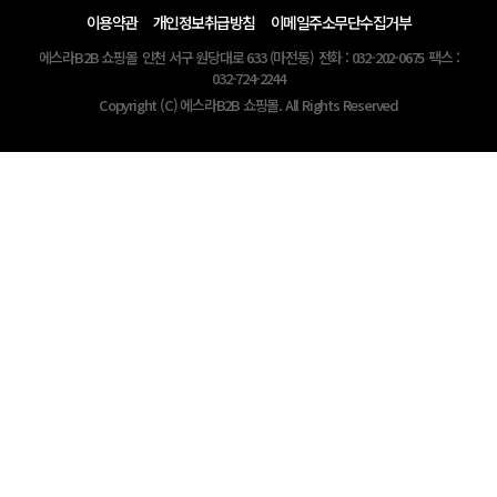
이용약관
개인정보취급방침
이메일주소무단수집거부
에스라B2B 쇼핑몰
인천 서구 원당대로 633 (마전동)
전화 : 032-202-0675
팩스 :
032-724-2244
Copyright (C) 에스라B2B 쇼핑몰. All Rights Reserved