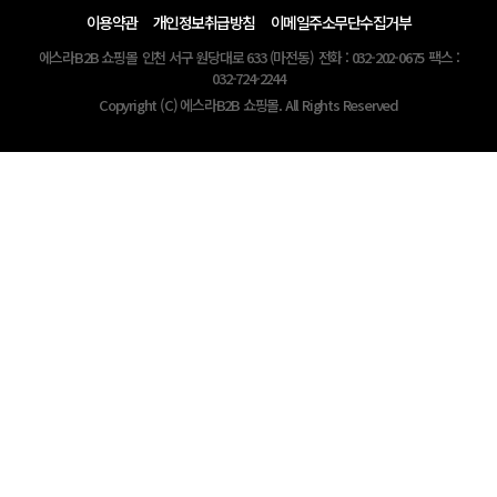
이용약관
개인정보취급방침
이메일주소무단수집거부
에스라B2B 쇼핑몰
인천 서구 원당대로 633 (마전동)
전화 : 032-202-0675
팩스 :
032-724-2244
Copyright (C) 에스라B2B 쇼핑몰. All Rights Reserved