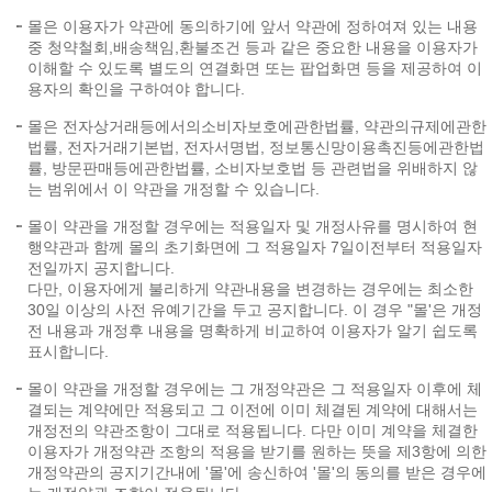
몰은 이용자가 약관에 동의하기에 앞서 약관에 정하여져 있는 내용
중 청약철회,배송책임,환불조건 등과 같은 중요한 내용을 이용자가
이해할 수 있도록 별도의 연결화면 또는 팝업화면 등을 제공하여 이
용자의 확인을 구하여야 합니다.
몰은 전자상거래등에서의소비자보호에관한법률, 약관의규제에관한
법률, 전자거래기본법, 전자서명법, 정보통신망이용촉진등에관한법
률, 방문판매등에관한법률, 소비자보호법 등 관련법을 위배하지 않
는 범위에서 이 약관을 개정할 수 있습니다.
몰이 약관을 개정할 경우에는 적용일자 및 개정사유를 명시하여 현
행약관과 함께 몰의 초기화면에 그 적용일자 7일이전부터 적용일자
전일까지 공지합니다.
다만, 이용자에게 불리하게 약관내용을 변경하는 경우에는 최소한
30일 이상의 사전 유예기간을 두고 공지합니다. 이 경우 "몰'은 개정
전 내용과 개정후 내용을 명확하게 비교하여 이용자가 알기 쉽도록
표시합니다.
몰이 약관을 개정할 경우에는 그 개정약관은 그 적용일자 이후에 체
결되는 계약에만 적용되고 그 이전에 이미 체결된 계약에 대해서는
개정전의 약관조항이 그대로 적용됩니다. 다만 이미 계약을 체결한
이용자가 개정약관 조항의 적용을 받기를 원하는 뜻을 제3항에 의한
개정약관의 공지기간내에 '몰'에 송신하여 '몰'의 동의를 받은 경우에